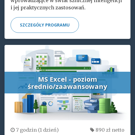
wprowadzające w świat sztucznej inteligencji
i jej praktycznych zastosowań.
SZCZEGÓŁY PROGRAMU
MS Excel - poziom
średnio/zaawansowany
7 godzin (1 dzień)
890 zł netto